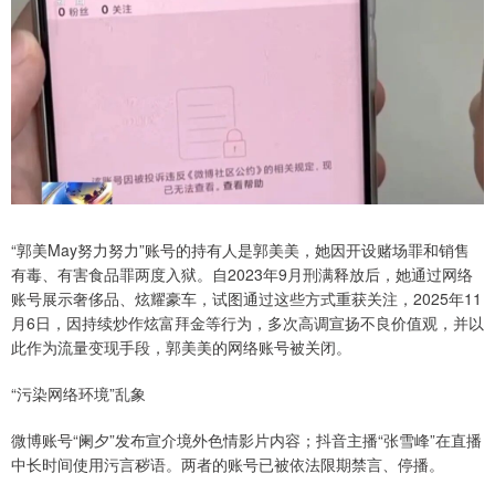
“郭美May努力努力”账号的持有人是郭美美，她因开设赌场罪和销售
有毒、有害食品罪两度入狱。自2023年9月刑满释放后，她通过网络
账号展示奢侈品、炫耀豪车，试图通过这些方式重获关注，2025年11
月6日，因持续炒作炫富拜金等行为，多次高调宣扬不良价值观，并以
此作为流量变现手段，郭美美的网络账号被关闭。
“污染网络环境”乱象
微博账号“阑夕”发布宣介境外色情影片内容；抖音主播“张雪峰”在直播
中长时间使用污言秽语。两者的账号已被依法限期禁言、停播。