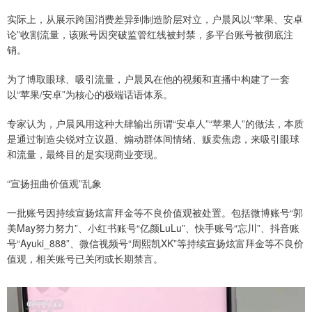
实际上，从展示跨国消费差异到制造阶层对立，户晨风以“苹果、安卓
论”收割流量，该账号因突破监管红线被封禁，多平台账号被彻底注
销。
为了博取眼球、吸引流量，户晨风在他的视频和直播中构建了一套
以“苹果/安卓”为核心的极端话语体系。
专家认为，户晨风用这种大肆输出所谓“安卓人”“苹果人”的做法，本质
是通过制造尖锐对立议题、煽动群体间情绪、贩卖焦虑，来吸引眼球
和流量，最终目的是实现商业变现。
“宣扬扭曲价值观”乱象
一批账号因持续宣扬炫富拜金等不良价值观被处置。包括微博账号“郭
美May努力努力”、小红书账号“亿颜LuLu”、快手账号“忘川”、抖音账
号“Ayuki_888”、微信视频号“周熙凯XK”等持续宣扬炫富拜金等不良价
值观，相关账号已关闭或长期禁言。