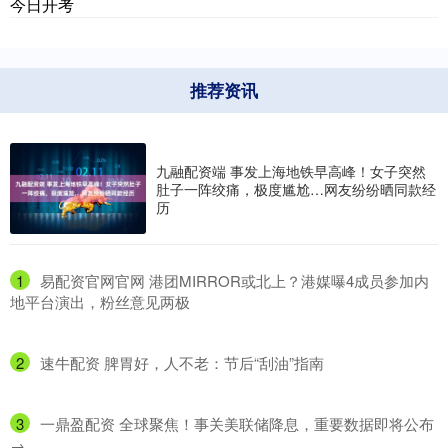
今日开考
推荐资讯
九融配资端 事发上海地铁早高峰！女子突然
肚子一阵绞痛，极度尴尬…网友纷纷晒同款经
历
1
​易配资官网官网 港团MIRROR或北上？港媒曝4成员参加内
地平台演出，粉丝意见两极
2
​速牛配资 脾胃好，人不老：节后“刮油”指南
3
​一鼎盈配资 全球聚焦！事关美联储降息，重要数据即将公布
→