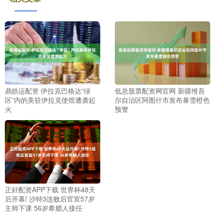
鼎皓运配资 伊拉克巴格达“绿
低息股票配资网官网 新疆维吾
区”内的美驻伊拉克使馆遭袭起
尔自治区阿图什市发布暴雪橙色
火
预警
正好配资APP下载 世界杯48天
后开幕! 沙特3连败后官宣57岁
主帅下课 56岁希腊人接任