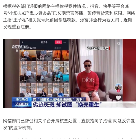
根据税务部门通报的网络主播偷税案件情况，抖音、快手等平台账
号“小影夫妇”“曳步舞鑫鑫”已长期禁言停播、暂停带货营利权限。网络
主播“王子柏”相关账号此前因偷逃税款、炫富拜金行为被关闭，近期
发现重新注册。
网信部门已督促相关平台开展核查处置，直接指向了治理“问题反弹复
发”的监管机制。