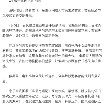
□本报全媒体记者 郭歌
清明假期，踏青赏花、短途休闲成为市民出游首选，赏花经济与
沉浸式文旅交织升温。
4月5日，春风拂过建业电影小镇的街巷，檐角新绿初绽，春水湖
畔绣球花盛开。老郑州风格的建筑与太极古街掩映在繁花间，青瓦映
着花色，处处都是中原春日的清新景致。
穿汉服的游客轻提裙摆倚着花窗留影，着旗袍的少女缓步走过青
石板路，孩童追着飘飞的纸鸢跑过巷口，笑声落满长街。“趁着清明假
期带家人来踏青，这里有花有戏有老郑州的烟火气。”带着家人游玩的
张先生说，古韵街巷搭配春日盛景，让假期出行既有仪式感又有松弛
感。
假期里，电影小镇全天好戏连台，全年龄段游客都能找到专属乐
趣。
亲子家庭围着《瓜果奇遇记》互动欢笑，滚铁环、跳皮筋的怀旧
游戏让大人重拾童年记忆，让孩子尽享游玩时光。年轻游客扎进《有
趣人类派对》，在沉浸式互动里卸下疲惫、释放压力。国风巡游队伍