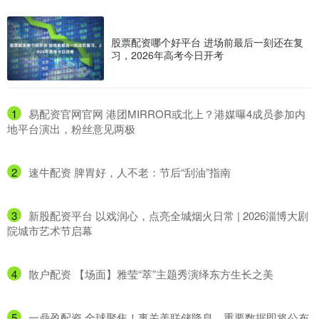
股票配资哪个好平台 进场前最后一刻还在复
习，2026年高考今日开考
1
​易配资官网官网 港团MIRROR或北上？港媒曝4成员参加内
地平台演出，粉丝意见两极
2
​速牛配资 脾胃好，人不老：节后“刮油”指南
3
​新股配资平台 以戏润心，点亮全城烟火日常 | 2026淄博大剧
院城市艺术节启幕
4
​散户配资 【场面】雅莹“萃”主题秀演绎东方生长之美
5
​一鼎盈配资 全球聚焦！事关美联储降息，重要数据即将公布