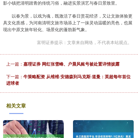
影小镇把清明踏青的传统习俗，融进实景演艺与春日景致里。
以春为景，以戏为魂，既激活了春日赏花经济，又让文旅体验更
具文化质感，为河南清明文旅市场添上了一抹灵动温暖的亮色，也展
现出中原文旅年轻化、场景化的蓬勃新气象。
富明证券提示：文章来自网络，不代表本站观点。
上一篇：
嘉理证券 网红张雪峰、户晨风账号被处置详情披露
下一篇：
牛策略配资 从维维·安德森到马克斯·道曼：英超每年首位
进球者
相关文章