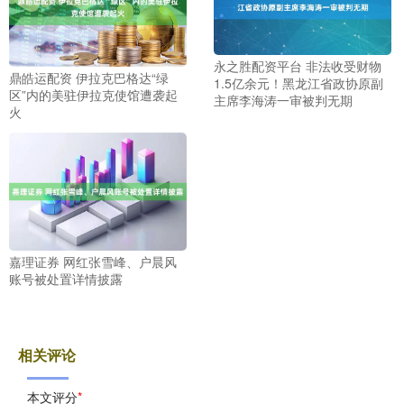
永之胜配资平台 非法收受财物
鼎皓运配资 伊拉克巴格达“绿
1.5亿余元！黑龙江省政协原副
区”内的美驻伊拉克使馆遭袭起
主席李海涛一审被判无期
火
嘉理证券 网红张雪峰、户晨风
账号被处置详情披露
相关评论
本文评分
*