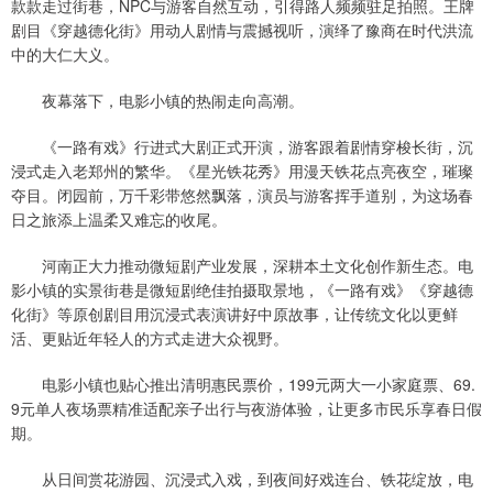
款款走过街巷，NPC与游客自然互动，引得路人频频驻足拍照。王牌
剧目《穿越德化街》用动人剧情与震撼视听，演绎了豫商在时代洪流
中的大仁大义。
夜幕落下，电影小镇的热闹走向高潮。
《一路有戏》行进式大剧正式开演，游客跟着剧情穿梭长街，沉
浸式走入老郑州的繁华。《星光铁花秀》用漫天铁花点亮夜空，璀璨
夺目。闭园前，万千彩带悠然飘落，演员与游客挥手道别，为这场春
日之旅添上温柔又难忘的收尾。
河南正大力推动微短剧产业发展，深耕本土文化创作新生态。电
影小镇的实景街巷是微短剧绝佳拍摄取景地，《一路有戏》《穿越德
化街》等原创剧目用沉浸式表演讲好中原故事，让传统文化以更鲜
活、更贴近年轻人的方式走进大众视野。
电影小镇也贴心推出清明惠民票价，199元两大一小家庭票、69.
9元单人夜场票精准适配亲子出行与夜游体验，让更多市民乐享春日假
期。
从日间赏花游园、沉浸式入戏，到夜间好戏连台、铁花绽放，电