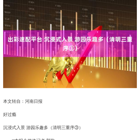
本文转自：河南日报
好过瘾
沉浸式入景 游园乐趣多（清明三重序③）